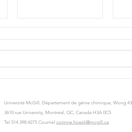
🎉 Nouvelle publication: Un
système qui peut faire passer le
pancréas bioartificiel du
Nous sommes ravis de vous faire
laboratoire à la clinique
part de notre nouvelle publication,
dans laquelle nous avons collaboré
avec Alexandra (Sandra) Smink,...
5e S
DT1
Université McGill, Département de génie chimique
, Wong 43
3610 rue University, Montréal, QC, Canada H3A 0C5
Tel 514.398.4275 Courriel
corinne.hoesli@mcgill.ca