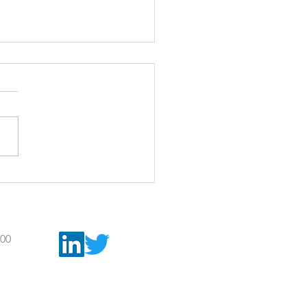
ommet IPITA/HSCI/Percée
00