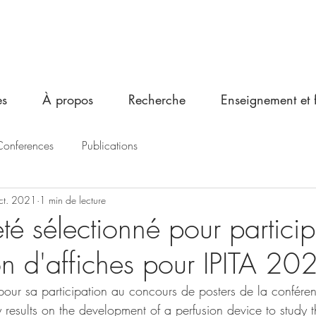
es
À propos
Recherche
Enseignement et 
onferences
Publications
ct. 2021
1 min de lecture
été sélectionné pour particip
on d'affiches pour IPITA 2
t pour sa participation au concours de posters de la confére
y results on the development of a perfusion device to study t