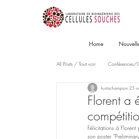
Home
Nouvell
All Posts / Tout voir
Conférences/C
kurtischampion
25 o
Florent a 
compétiti
Félicitations à Floren
son poster "Preliminar