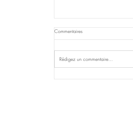
Schmidt Science Fellow Award
Commentaires
- Félicitations à Jonathan 🎉
Nous sommes fiers d'annoncer que
Jonathan Brassard, PhD, a
Rédigez un commentaire...
récemment reçu la prestigieuse
bourse scientifique Schmidt ! En tant
que...
Contactez-
nous