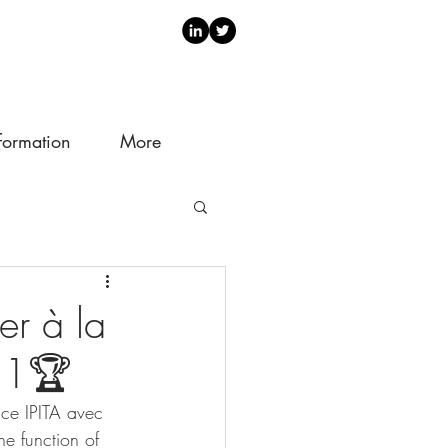
formation
More
er à la
021🏆
nce IPITA avec 
he function of 