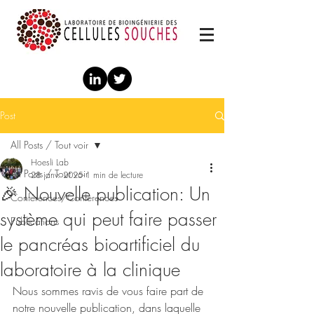
Post
All Posts / Tout voir
Hoesli Lab
All Posts / Tout voir
28 janv. 2025
1 min de lecture
🎉 Nouvelle publication: Un
Conférences/Conferences
système qui peut faire passer
Publications
le pancréas bioartificiel du
laboratoire à la clinique
Nous sommes ravis de vous faire part de 
notre nouvelle publication, dans laquelle 