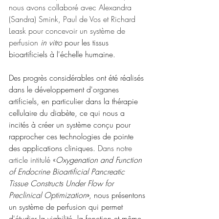
nous avons collaboré avec Alexandra 
(Sandra) Smink, Paul de Vos et Richard 
Leask pour concevoir un système de 
perfusion
in vitro
 pour les tissus 
bioartificiels à l'échelle humaine. 
Des progrès considérables ont été réalisés 
dans le développement d'organes 
artificiels, en particulier dans la thérapie 
cellulaire du diabète, ce qui nous a 
incités à créer un système conçu pour 
rapprocher ces technologies de pointe 
des applications cliniques. 
Dans notre 
article intitulé «
Oxygenation and Function 
of Endocrine Bioartificial Pancreatic 
Tissue Constructs Under Flow for 
Preclinical Optimization
», nous présentons 
un système de perfusion qui permet 
d'étudier la viabilité, la fonction et même 