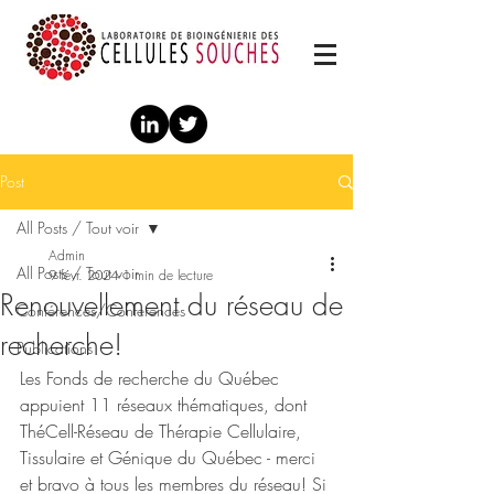
Post
All Posts / Tout voir
Admin
All Posts / Tout voir
9 févr. 2024
1 min de lecture
Renouvellement du réseau de
Conférences/Conferences
recherche!
Publications
Les Fonds de recherche du Québec 
appuient 11 réseaux thématiques, dont 
ThéCell-Réseau de Thérapie Cellulaire, 
Tissulaire et Génique du Québec - merci 
et bravo à tous les membres du réseau! Si 