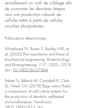
actuellement un outil de criblage afin
de surmonter les dernières étapes
vers une production robuste de
cellules bêta à partir de cellules
souches pluripotentes.
Publications sélectionnées:
Whitehead TA, Banta S, Bentley WE, et
al. (2020) The importance and future of
biochemical engineering. Biotechnology
and Bioengineering. 117: 2305– 2318.
doi:
10.1002/bit.27364
Fekete N, Béland AV, Campbell K, Clark
SL, Hoesli CA. (2018) Bags versus flasks:
a comparison of cell culture systems for
the production of dendritic cell-based
immunotherapies. Transfusion.
58(7):
1800-1813
. doi: