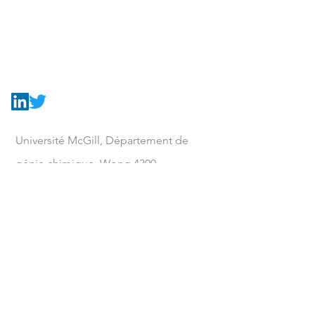
Contactez-
nous
Université McGill, Département de
génie chimique
, Wong 4300
3610 rue University, Montréal, QC,
Canada H3A 0C5
Tel
514.398.4275
Courriel
corinne.hoesli@mcgill.ca
LABORATOIRE DE BIOINGÉNIERIE
DES CELLULES SOUCHES -