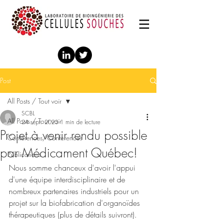
Post
All Posts / Tout voir
SCBL
All Posts / Tout voir
24 sept. 2023
1 min de lecture
Projet à venir rendu possible
Conférences/Conferences
par Médicament Québec!
Publications
Nous somme chanceux d'avoir l'appui 
d'une équipe interdisciplinaire et de 
nombreux partenaires industriels pour un 
projet sur la biofabrication d'organoïdes 
thérapeutiques (plus de détails suivront). 